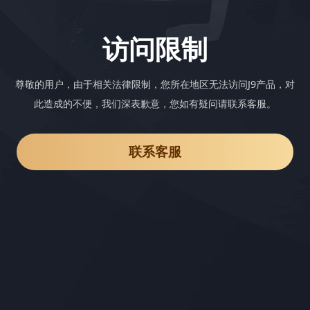
访问限制
尊敬的用户，由于相关法律限制，您所在地区无法访问J9产品，对
此造成的不便，我们深表歉意，您如有疑问请联系客服。
联系客服