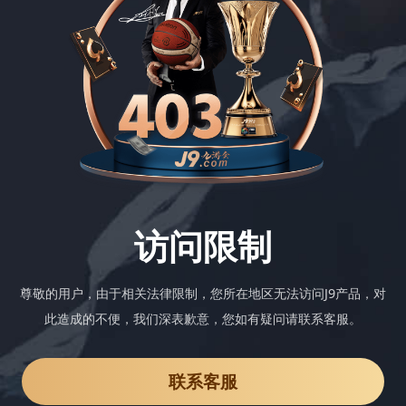
访问限制
尊敬的用户，由于相关法律限制，您所在地区无法访问J9产品，对
此造成的不便，我们深表歉意，您如有疑问请联系客服。
联系客服