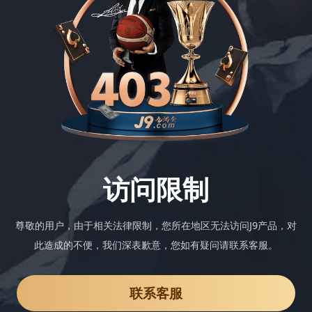
访问限制
尊敬的用户，由于相关法律限制，您所在地区无法访问J9产品，对
此造成的不便，我们深表歉意，您如有疑问请联系客服。
联系客服