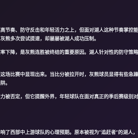
。
在高节奏、防守反击和年轻活力之上，但面对湖人这种节奏掌控
，灰熊多次尝试提速，却屡屡被湖人成功压制。
效率下降，是灰熊连胜被终结的重要原因。湖人针对性的防守策
在这场比赛中显现出来。当比分被拉开时，灰熊球员显得有些急
陷阱。
实力被否定，但它提醒外界，年轻球队在面对真正的季后赛级别
响了西部中上游球队的心理预期。原本被视为“追赶者”的湖人