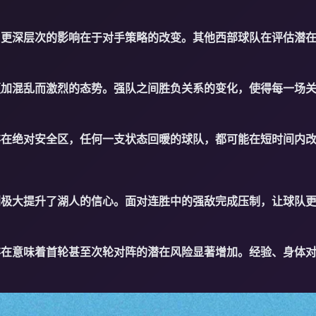
，更深层次的影响在于对手策略的改变。其他西部球队在评估潜
更加混乱而激烈的态势。强队之间胜负关系的变化，使得每一场
存在绝对安全区，任何一支状态回暖的球队，都可能在短时间内
利极大提升了湖人的信心。面对连胜中的强敌完成压制，让球队
存在意味着首轮甚至次轮对阵的潜在风险显著增加。经验、身体