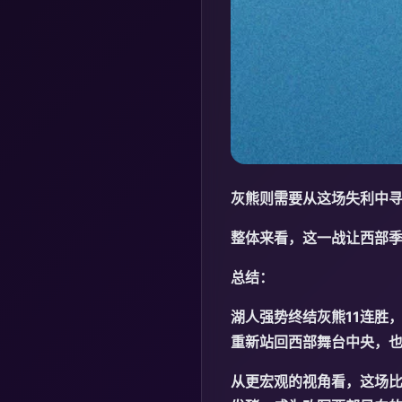
灰熊则需要从这场失利中
整体来看，这一战让西部季
总结：
湖人强势终结灰熊11连胜
重新站回西部舞台中央，
从更宏观的视角看，这场