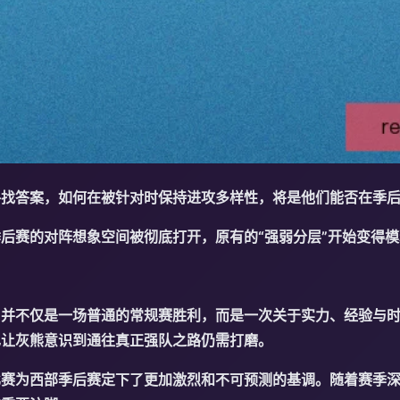
寻找答案，如何在被针对时保持进攻多样性，将是他们能否在季
后赛的对阵想象空间被彻底打开，原有的“强弱分层”开始变得模
，并不仅是一场普通的常规赛胜利，而是一次关于实力、经验与
也让灰熊意识到通往真正强队之路仍需打磨。
比赛为西部季后赛定下了更加激烈和不可预测的基调。随着赛季