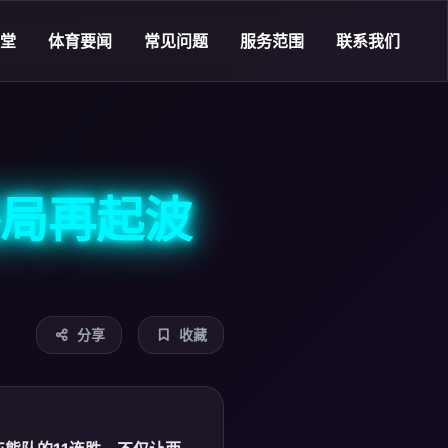
天堂
体育要闻
常见问题
服务范围
联系我们
格局再起波
分享
收藏