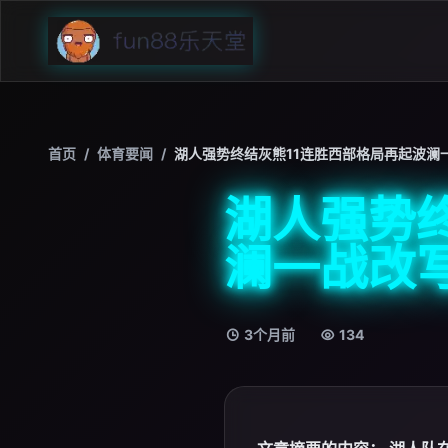
首页
/
体育要闻
/
湖人强势终结灰熊11连胜西部格局再起波澜
湖人强势
澜一战改
3个月前
134