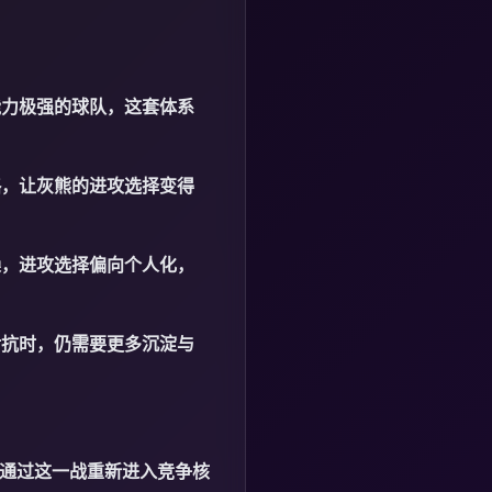
能力极强的球队，这套体系
略，让灰熊的进攻选择变得
躁，进攻选择偏向个人化，
对抗时，仍需要更多沉淀与
，通过这一战重新进入竞争核