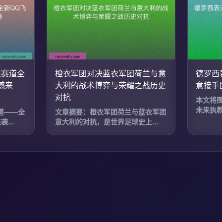
限赛道全
橙衣军团对决蓝衣军团荷兰与意
德罗西
撼来
大利的战术博弈与荣耀之战历史
意接手
对抗
本文将
未来执教
道——全
文章摘要：橙衣军团荷兰与蓝衣军团
...
意大利的对抗，是世界足球史上...