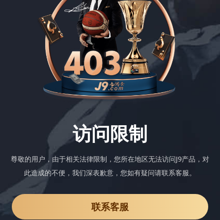
访问限制
尊敬的用户，由于相关法律限制，您所在地区无法访问J9产品，对
此造成的不便，我们深表歉意，您如有疑问请联系客服。
联系客服