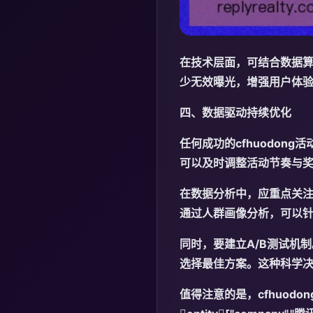
在技术层面，可结合数据
少无效曝光，增强用户体
四、数据驱动持续优化
任何成功的cfhuodo
可以及时调整活动节奏与
在数据分析中，应重点关
通过人群画像分析，可以
同时，要建立A/B测试机
选择最佳方案。这种科学
值得注意的是，cfhuo