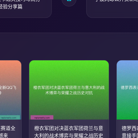
经验分享篇
限赛道全
橙衣军团对决蓝衣军团荷兰与意
德罗西
撼来
大利的战术博弈与荣耀之战历史
意接手