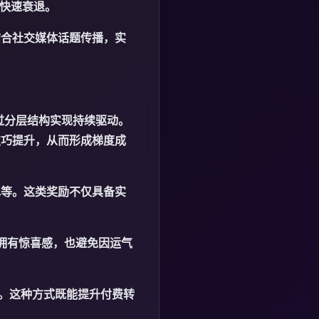
度快速衰退。
结合社交媒体话题传播，实
通过分层结构实现持续驱动。
技巧提升，从而形成梯度成
色等。这类奖励不仅具备实
拥有惊喜感，也避免因运气
源。这种方式既能提升付费转