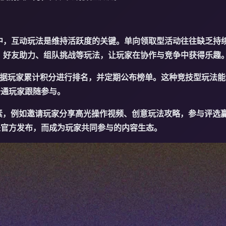
营体系中，互动玩法是维持活跃度的关键。单向领取型活动往往缺乏
、好友助力、组队挑战等玩法，让玩家在协作与竞争中获得乐趣
根据玩家累计积分进行排名，并定期公布榜单。这种竞技型玩法
普通玩家跟随参与。
素，例如邀请玩家分享高光操作视频、创意玩法攻略，参与评选
是官方发布，而成为玩家共同参与的内容生态。