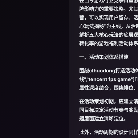
在当今游戏行业竞争日益激
牌影响力的重要策略。尤
营，可以实现用户留存、活
心玩法揭秘”为主线，从活
解析五大核心玩法的底层
转化率的游戏福利活动体
一、活动策划体系搭建
围绕cfhuodong打造活动
线","tencent fp
属性深度结合，围绕排位
在活动策划初期，应建立清
同目标决定活动节奏与奖励
题层面建立清晰定位。
此外，活动周期的设计同