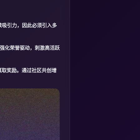
持续吸引力，因此必须引入多
。
能强化荣誉驱动，刺激高活跃
赢取奖励。通过社区共创增