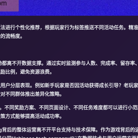
算法进行个性化推荐，根据玩家行为标签推送不同活动任务。精
验的流畅度。
ng活动都离不开数据支撑。通过实时监测参与人数、完成率、留存
奖励比例，避免资源浪费。
注用户分层表现。例如新手玩家是否因活动获得成长引导？老玩
针对不同群体推出差异化策略。
制。不同奖励方案、不同页面设计、不同任务难度都可以进行小
决策方式能够提高活动成功率。
dong背后的整体运营离不开平台支持与技术保障。作为游戏背后的