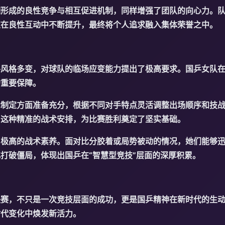
期形成的良性竞争与相互促进机制，同样增强了团队的向心力。
家在良性互动中不断提升，最终将个人追求融入集体荣誉之中。
手风格多变，对球队的临场应变能力提出了极高要求。国乒女队
的重要保障。
术制定方面准备充分，根据不同对手特点灵活调整出场顺序和技
。这种精准的战术安排，为比赛胜利奠定了坚实基础。
出极高的战术素养。面对比分胶着或局势被动的情况，她们能够
打破僵局，体现出国乒在“智慧型竞技”层面的深厚积累。
决赛，不只是一次竞技层面的成功，更是国乒精神在新时代的生
时代变化中焕发新活力。