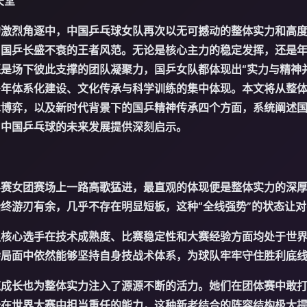
天堂
的激烈角逐中，中国乒乓球女队再次以无可撼动的整体实力和高
了国乒长盛不衰的王者风范。无论是核心主力的稳定发挥，还是
是场下彼此支撑的团队凝聚力，国乒女队都体现出“实力与精神
多年体系化建设、文化传承与科学训练的集中体现。本文将从整
术博弈，以及新时代背景下的国乒精神传承四个方面，系统阐述
为中国乒乓球的未来发展提供深刻启示。
乒赛女团赛场上一路高歌猛进，最直观的体现便是整体实力的深
终游刃有余，几乎不存在明显短板，这种“全线强势”的状态让
队核心选手在技术成熟度、比赛稳定性和大赛经验方面均处于世
杂局面中依然能够坚持自身技战术体系，为球队牢牢守住胜利底
速成长也为整体实力注入了源源不断的活力。她们在团体赛中敢
备在世界大赛中担当重任的能力，这种新老结合的阵容结构极大