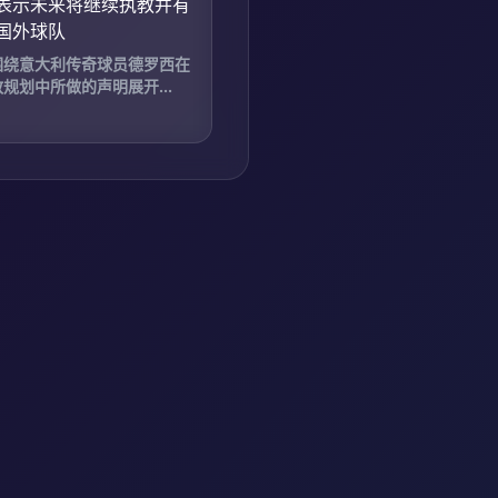
表示未来将继续执教并有
国外球队
围绕意大利传奇球员德罗西在
规划中所做的声明展开...