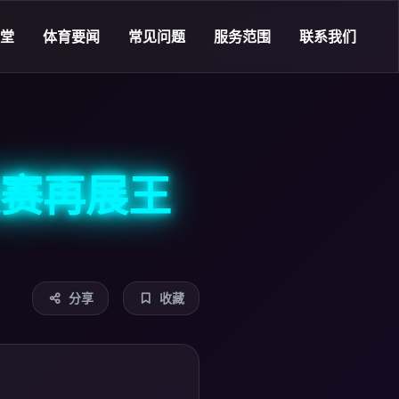
天堂
体育要闻
常见问题
服务范围
联系我们
赛再展王
分享
收藏