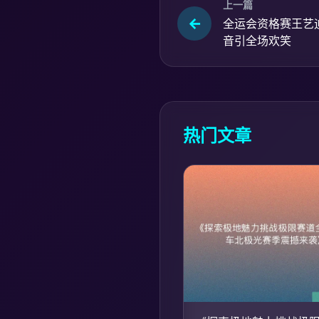
上一篇
全运会资格赛王艺
音引全场欢笑
热门文章