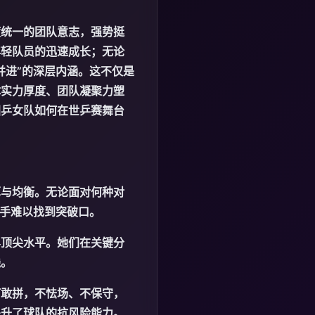
度统一的团队意志，强势挺
年轻队员的迅速成长；无论
并进”的深层内涵。这不仅是
体实力厚度、团队凝聚力塑
国乒女队如何在世乒赛舞台
厚与均衡。无论面对何种对
对手难以找到突破口。
界顶尖水平。她们在关键分
线。
打敢拼，不怯场、不保守，
提升了球队的抗风险能力。