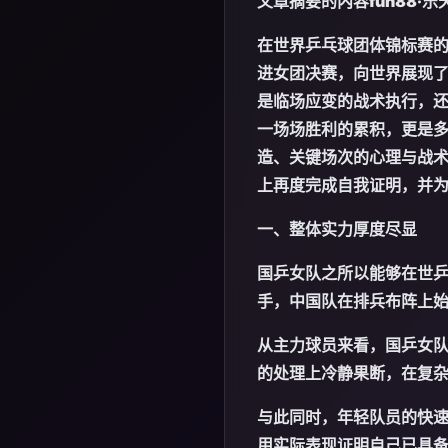
文章摘要的内容
fun88·乐
在世界乒乓球团体锦标赛
进女团决赛，向世界展现
是临场应变的战术执行，还
一场场胜利的累积，更是
造、关键场次的心理与战
上再度完成自我证明，并
一、整体实力厚度尽显
国乒女队之所以能够在世
手，中国队在排兵布阵上始
从主力球员来看，国乒女
的处理上冷静果断，在复
与此同时，年轻队员的快
用实际表现证明自己已具