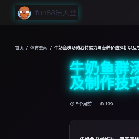
首页
/
体育要闻
/
牛奶鱼群汤的独特魅力与营养价值探析以及
牛奶鱼群
及制作技
5个月前
199