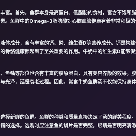
常丰富。首先，鱼群本身是高蛋白、低脂肪的食材，富含不饱和
素。鱼群中的Omega-3脂肪酸对心脑血管健康有着非常积极
要液体成分，含有丰富的钙、磷、维生素D等营养成分。钙是构建
人的骨骼健康都起到了至关重要的作用。牛奶中的维生素D能够促
肚、鱼鳞等部位也含有丰富的胶原蛋白，具有美容养颜的效果。
性与光泽，延缓衰老过程。因此，常食牛奶鱼群汤不仅能保持身
是选择新鲜的鱼群。鱼群的种类和质量直接决定了汤的鲜美程度
不错的选择。选购时应注意鱼的鳞片是否完整，眼睛是否明亮清