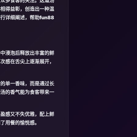
了众多食客的关注。这道汤
香相得益彰，创造出一种温
进行详细阐述，帮助
fun88
汤中浸泡后释放出丰富的鲜
层次感在舌尖上逐渐展开，
材的单一香味，而是通过长
群汤的香气能为食客带来一
丰盈感又不失优雅，配上鲜
添了用餐的愉悦感。