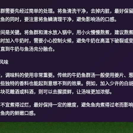
鱼群需要先经过简单的处理。将鱼清洗干净，去掉内脏，最好保
理鱼的同时，要注意将鱼鳞清理干净，避免影响汤的口感。
时间是关键。将鱼群和清水放入锅中，用小火慢慢熬煮，建议熬
此时加入牛奶时，需要小心控制火候，避免牛奶在高温下破裂或
，直到牛奶与鱼汤充分融合。
风味
味，调味料的使用非常重要。传统的牛奶鱼群汤一般使用姜片、
一些独特的香料也能起到意想不到的效果。例如，加入少许的白
小块花雕酒或料酒，则可以去腥提鲜，让汤味更加浓郁。
肉不宜煮得过烂，最好保持一定的嫩度，避免鱼肉煮得过老而影
持鱼肉的鲜嫩口感。