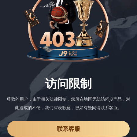
访问限制
尊敬的用户，由于相关法律限制，您所在地区无法访问J9产品，对
此造成的不便，我们深表歉意，您如有疑问请联系客服。
联系客服