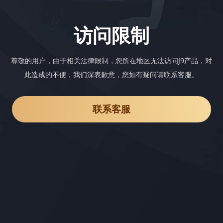
访问限制
尊敬的用户，由于相关法律限制，您所在地区无法访问J9产品，对
此造成的不便，我们深表歉意，您如有疑问请联系客服。
联系客服